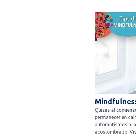
Mindfulness
Quizás al comienzo
permanecer en cal
automatismos a l
acostumbrado. Vivi